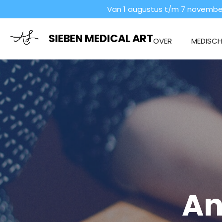
Van 1 augustus t/m 7 november
Ga
direct
naar
SIEBEN MEDICAL ART
OVER
MEDISCHE
de
hoofdinhoud
An