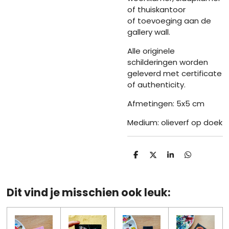
of thuiskantoor
of toevoeging aan de
gallery wall.
Alle originele
schilderingen worden
geleverd met certificate
of authenticity.
Afmetingen: 5x5 cm
Medium: olieverf op doek
D
D
S
D
e
e
h
e
l
e
a
l
e
l
r
e
n
e
n
Dit vind je misschien ook leuk: