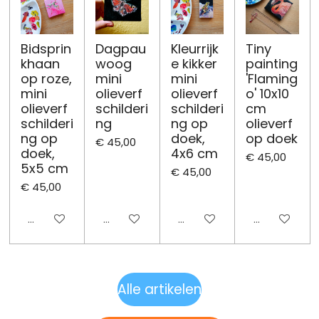
Bidsprin
Dagpau
Kleurrijk
Tiny
khaan
woog
e kikker
painting
op roze,
mini
mini
'Flaming
mini
olieverf
olieverf
o' 10x10
olieverf
schilderi
schilderi
cm
schilderi
ng
ng op
olieverf
ng op
doek,
op doek
€ 45,00
doek,
4x6 cm
€ 45,00
5x5 cm
€ 45,00
€ 45,00
Uitgeschakeld
Uitgeschakeld
Uitgeschakeld
Uitgeschake
Alle artikelen