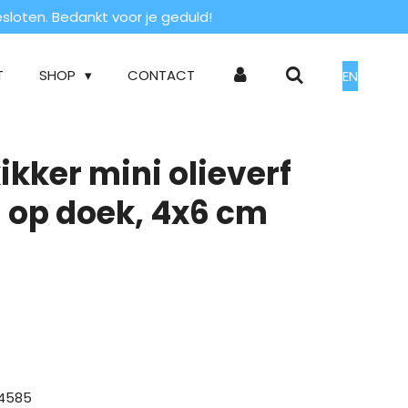
loten. Bedankt voor je geduld!
T
SHOP
CONTACT
EN
kikker mini olieverf
g op doek, 4x6 cm
4585