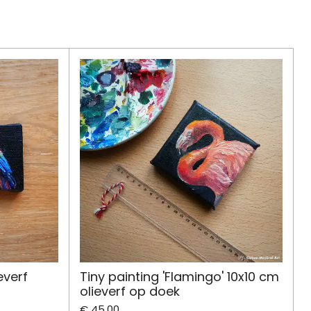
everf
Tiny painting 'Flamingo' 10x10 cm
olieverf op doek
€ 45,00