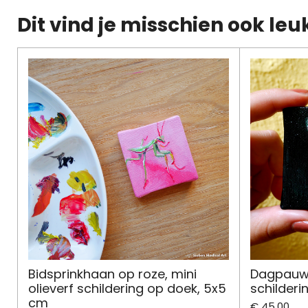
Dit vind je misschien ook leu
Bidsprinkhaan op roze, mini
Dagpauwo
olieverf schildering op doek, 5x5
schilderi
cm
€ 45,00