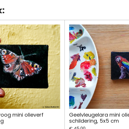
k:
og mini olieverf
Geelvleugelara mini oli
ng
schildering, 5x5 cm
€ 45,00