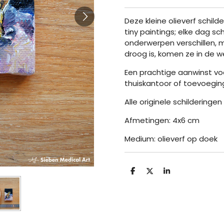
Deze kleine olieverf schilde
tiny paintings; elke dag schi
onderwerpen verschillen, ma
droog is, komen ze in de
Een prachtige aanwinst vo
thuiskantoor of toevoeging
Alle originele schilderinge
Afmetingen: 4x6 cm
Medium: olieverf op doek
D
D
S
e
e
h
l
e
a
e
l
r
n
e