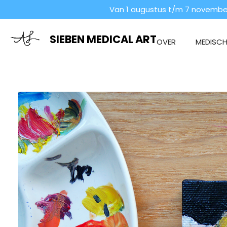
Van 1 augustus t/m 7 november
Ga
direct
naar
SIEBEN MEDICAL ART
OVER
MEDISCHE
de
hoofdinhoud