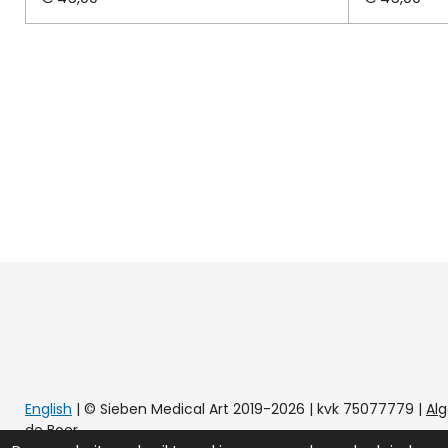
English
| © Sieben Medical Art 2019-2026 | kvk 75077779
|
Al
de Boer