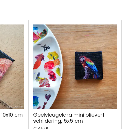
' 10x10 cm
Geelvleugelara mini olieverf
schildering, 5x5 cm
€ 45,00