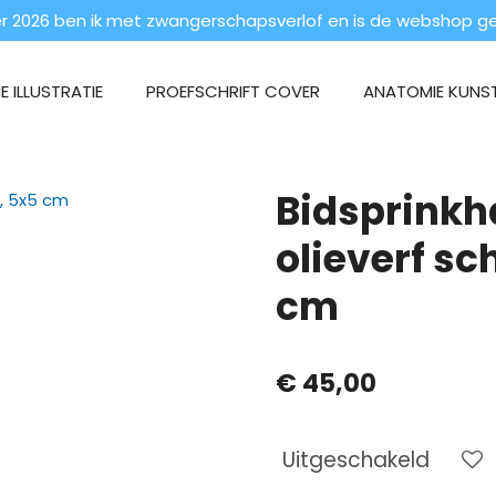
 2026 ben ik met zwangerschapsverlof en is de webshop ges
 ILLUSTRATIE
PROEFSCHRIFT COVER
ANATOMIE KUNS
Bidsprinkh
olieverf sc
cm
€ 45,00
Uitgeschakeld