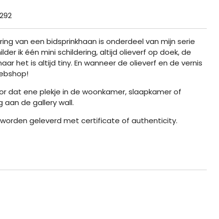
292
ering van een bidsprinkhaan is onderdeel van mijn serie
lder ik één mini schildering, altijd olieverf op doek, de
ar het is altijd tiny. En wanneer de olieverf en de vernis
 webshop!
or dat ene plekje in de woonkamer, slaapkamer of
 aan de gallery wall.
n worden geleverd met certificate of authenticity.