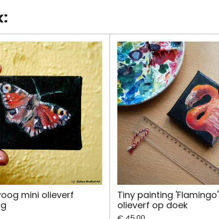
n
e
k:
og mini olieverf
Tiny painting 'Flamingo
ng
olieverf op doek
€ 45,00