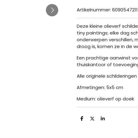
Artikelnummer:
6090547211
Deze kleine olieverf schild
tiny paintings; elke dag schi
onderwerpen verschillen, ma
droog is, komen ze in de
Een prachtige aanwinst vo
thuiskantoor of toevoeging
Alle originele schilderinge
Afmetingen: 5x5 cm
Medium: olieverf op doek
D
D
S
e
e
h
l
e
a
e
l
r