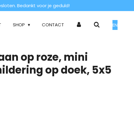
loten. Bedankt voor je geduld!
T
SHOP
CONTACT
EN
aan op roze, mini
hildering op doek, 5x5