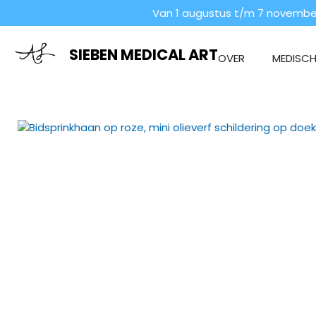
Van 1 augustus t/m 7 november
Ga
direct
naar
SIEBEN MEDICAL ART
OVER
MEDISCHE
de
hoofdinhoud