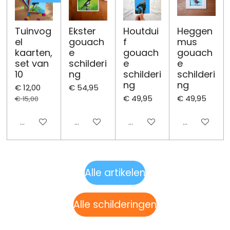
Tuinvog
Ekster
Houtdui
Heggen
el
gouach
f
mus
kaarten,
e
gouach
gouach
set van
schilderi
e
e
10
ng
schilderi
schilderi
ng
ng
€ 12,00
€ 54,95
€ 49,95
€ 49,95
€ 15,00
Uitgeschakeld
Uitgeschakeld
Uitgeschakeld
Uitgeschake
Alle artikelen
Alle schilderingen