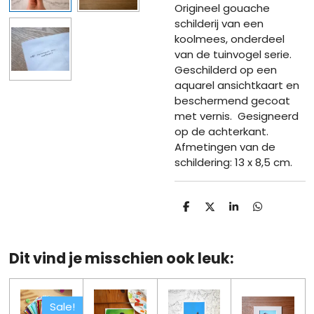
Origineel gouache
schilderij van een
koolmees, onderdeel
van de tuinvogel serie.
Geschilderd op een
aquarel ansichtkaart en
beschermend gecoat
met vernis. Gesigneerd
op de achterkant.
Afmetingen van de
schildering: 13 x 8,5 cm.
D
D
S
D
e
e
h
e
l
e
a
l
e
l
r
e
n
e
n
Dit vind je misschien ook leuk:
Sale!