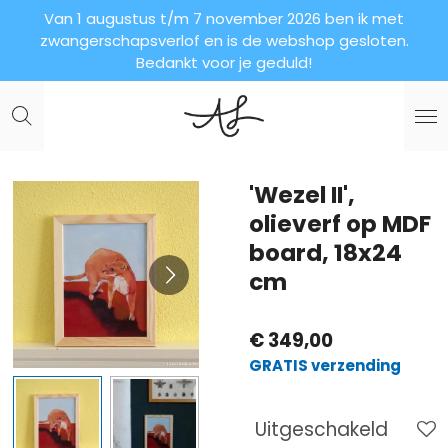
Van 1 augustus t/m 7 november 2026 ben ik met
Ga
zwangerschapsverlof en is de webshop gesloten.
direct
Bedankt voor je geduld!
naar
de
hoofdinhoud
'Wezel II',
olieverf op MDF
board, 18x24
cm
€ 349,00
GRATIS verzending
Uitgeschakeld