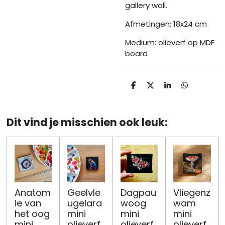
gallery wall.
Afmetingen: 18x24 cm
Medium: olieverf op MDF
board
D
D
S
D
e
e
h
e
l
e
a
l
e
l
r
e
n
e
n
Dit vind je misschien ook leuk:
Anatom
Geelvle
Dagpau
Vliegenz
ie van
ugelara
woog
wam
het oog
mini
mini
mini
mini
olieverf
olieverf
olieverf