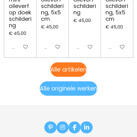
olieverf
schilderi
schilderi
schilderi
op doek
ng, 5x5
ng
ng, 5x5
schilderi
cm
cm
€ 45,00
ng
€ 45,00
€ 45,00
€ 45,00
Uitgeschakeld
Uitgeschakeld
Uitgeschakeld
Uitgeschake
Alle artikelen
Alle originele werken
P
I
F
L
i
n
a
i