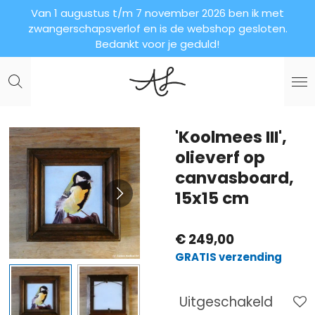
Van 1 augustus t/m 7 november 2026 ben ik met
Ga
zwangerschapsverlof en is de webshop gesloten.
direct
Bedankt voor je geduld!
naar
de
hoofdinhoud
'Koolmees III',
olieverf op
canvasboard,
15x15 cm
€ 249,00
GRATIS verzending
Uitgeschakeld