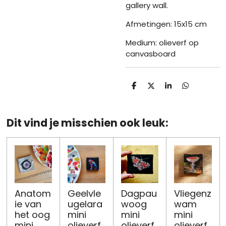
gallery wall.
Afmetingen: 15x15 cm
Medium: olieverf op
canvasboard
D
D
S
D
e
e
h
e
l
e
a
l
e
l
r
e
n
e
n
Dit vind je misschien ook leuk:
Anatom
Geelvle
Dagpau
Vliegenz
ie van
ugelara
woog
wam
het oog
mini
mini
mini
mini
olieverf
olieverf
olieverf