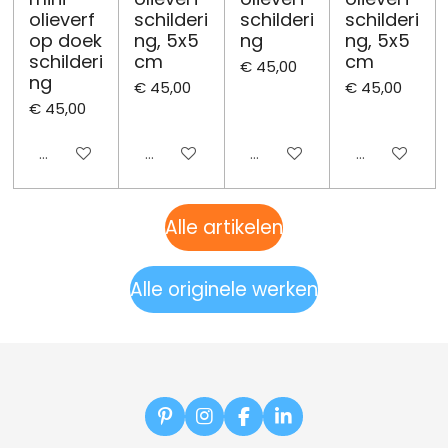
olieverf
schilderi
schilderi
schilderi
op doek
ng, 5x5
ng
ng, 5x5
schilderi
cm
cm
€ 45,00
ng
€ 45,00
€ 45,00
€ 45,00
Uitgeschakeld
Uitgeschakeld
Uitgeschakeld
Uitgeschake
Alle artikelen
Alle originele werken
P
I
F
L
i
n
a
i