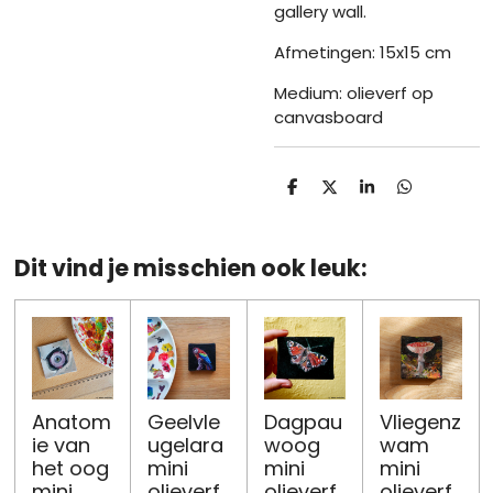
gallery wall.
Afmetingen: 15x15 cm
Medium: olieverf op
canvasboard
D
D
S
D
e
e
h
e
l
e
a
l
e
l
r
e
n
e
n
Dit vind je misschien ook leuk:
Anatom
Geelvle
Dagpau
Vliegenz
ie van
ugelara
woog
wam
het oog
mini
mini
mini
mini
olieverf
olieverf
olieverf