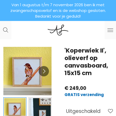
Van 1 augustus t/m 7 november 2026 ben ik met
Ga
zwangerschapsverlof en is de webshop gesloten.
direct
Bedankt voor je geduld!
naar
de
hoofdinhoud
'Koperwiek II',
olieverf op
canvasboard,
15x15 cm
€ 249,00
GRATIS verzending
Uitgeschakeld