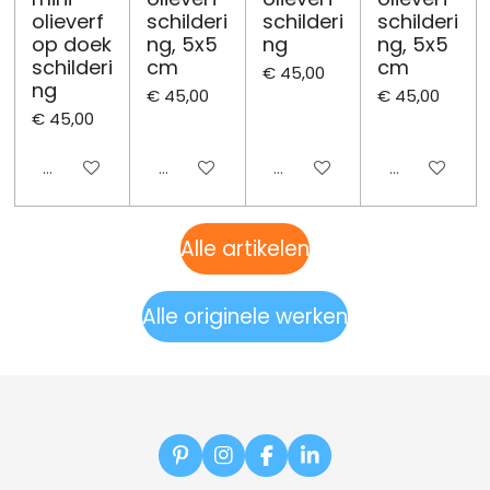
olieverf
schilderi
schilderi
schilderi
op doek
ng, 5x5
ng
ng, 5x5
schilderi
cm
cm
€ 45,00
ng
€ 45,00
€ 45,00
€ 45,00
Uitgeschakeld
Uitgeschakeld
Uitgeschakeld
Uitgeschake
Alle artikelen
Alle originele werken
P
I
F
L
i
n
a
i