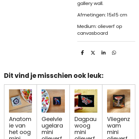
gallery wall.
Afmetingen: 15x15 cm
Medium: olieverf op
canvasboard
D
D
S
D
e
e
h
e
l
e
a
l
e
l
r
e
n
e
n
Dit vind je misschien ook leuk:
Anatom
Geelvle
Dagpau
Vliegenz
ie van
ugelara
woog
wam
het oog
mini
mini
mini
mini
olieverf
olieverf
olieverf