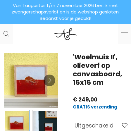
Van 1 augustus t/m 7 november 2026 ben ik met
Ga
zwangerschapsverlof en is de webshop gesloten.
direct
Bedankt voor je geduld!
naar
de
hoofdinhoud
'Woelmuis II',
olieverf op
canvasboard,
15x15 cm
€ 249,00
GRATIS verzending
Uitgeschakeld