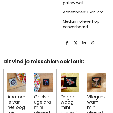
gallery wall.
Afmetingen: 15x15 cm
Medium: olieverf op
canvasboard
D
D
S
D
e
e
h
e
l
e
a
l
e
l
r
e
n
e
n
Dit vind je misschien ook leuk:
Anatom
Geelvle
Dagpau
Vliegenz
ie van
ugelara
woog
wam
het oog
mini
mini
mini
mini
olieverf
olieverf
olieverf