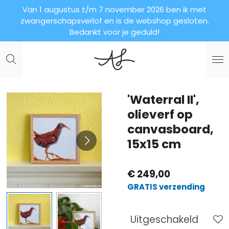
Van 1 augustus t/m 7 november 2026 ben ik met
Ga
zwangerschapsverlof en is de webshop gesloten.
direct
Bedankt voor je geduld!
naar
de
hoofdinhoud
'Waterral II',
olieverf op
canvasboard,
15x15 cm
€ 249,00
GRATIS verzending
Uitgeschakeld