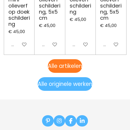
olieverf
schilderi
schilderi
schilderi
op doek
ng, 5x5
ng
ng, 5x5
schilderi
cm
cm
€ 45,00
ng
€ 45,00
€ 45,00
€ 45,00
Uitgeschakeld
Uitgeschakeld
Uitgeschakeld
Uitgeschake
Alle artikelen
Alle originele werken
P
I
F
L
i
n
a
i