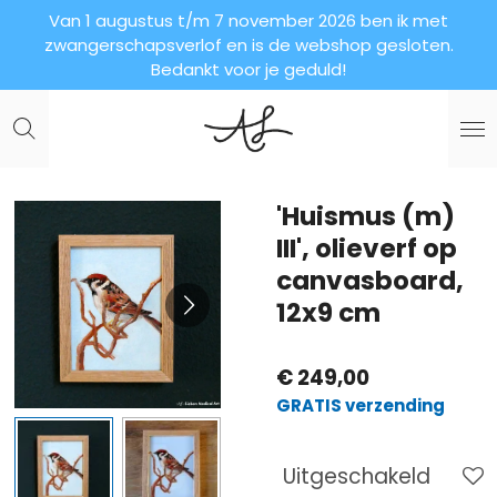
Van 1 augustus t/m 7 november 2026 ben ik met
Ga
zwangerschapsverlof en is de webshop gesloten.
direct
Bedankt voor je geduld!
naar
de
hoofdinhoud
'Huismus (m)
III', olieverf op
canvasboard,
12x9 cm
€ 249,00
GRATIS verzending
Uitgeschakeld