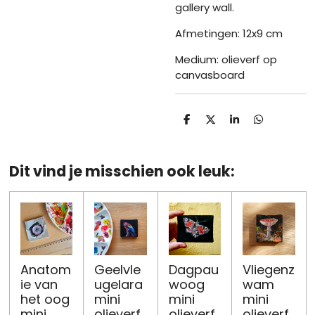
gallery wall.
Afmetingen: 12x9 cm
Medium: olieverf op
canvasboard
D
D
S
D
e
e
h
e
l
e
a
l
e
l
r
e
n
e
n
Dit vind je misschien ook leuk:
Anatom
Geelvle
Dagpau
Vliegenz
ie van
ugelara
woog
wam
het oog
mini
mini
mini
mini
olieverf
olieverf
olieverf