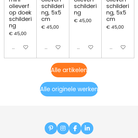
olieverf
schilderi
schilderi
schilderi
op doek
ng, 5x5
ng
ng, 5x5
schilderi
cm
cm
€ 45,00
ng
€ 45,00
€ 45,00
€ 45,00
Uitgeschakeld
Uitgeschakeld
Uitgeschakeld
Uitgeschake
Alle artikelen
Alle originele werken
P
I
F
L
i
n
a
i