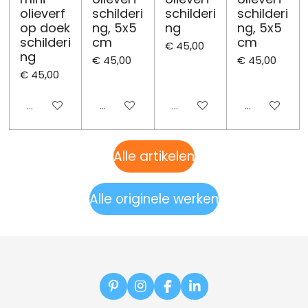
olieverf
schilderi
schilderi
schilderi
op doek
ng, 5x5
ng
ng, 5x5
schilderi
cm
cm
€ 45,00
ng
€ 45,00
€ 45,00
€ 45,00
Uitgeschakeld
Uitgeschakeld
Uitgeschakeld
Uitgeschake
Alle artikelen
Alle originele werken
P
I
F
L
i
n
a
i