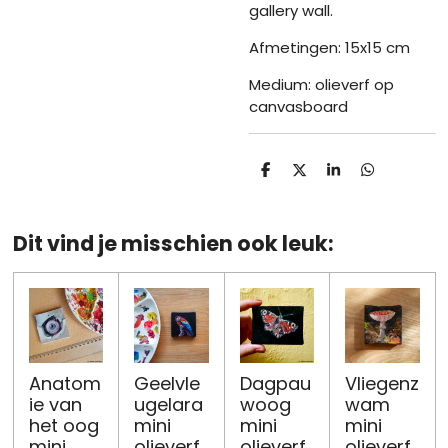
gallery wall.
Afmetingen: 15x15 cm
Medium: olieverf op
canvasboard
D
D
S
D
e
e
h
e
l
e
a
l
e
l
r
e
n
e
n
Dit vind je misschien ook leuk:
Anatom
Geelvle
Dagpau
Vliegenz
ie van
ugelara
woog
wam
het oog
mini
mini
mini
mini
olieverf
olieverf
olieverf