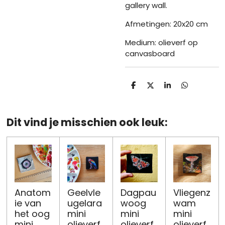
gallery wall.
Afmetingen: 20x20 cm
Medium: olieverf op
canvasboard
D
D
S
D
e
e
h
e
l
e
a
l
e
l
r
e
n
e
n
Dit vind je misschien ook leuk:
Anatom
Geelvle
Dagpau
Vliegenz
ie van
ugelara
woog
wam
het oog
mini
mini
mini
mini
olieverf
olieverf
olieverf