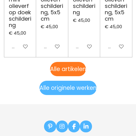
olieverf
schilderi
schilderi
schilderi
op doek
ng, 5x5
ng
ng, 5x5
schilderi
cm
cm
€ 45,00
ng
€ 45,00
€ 45,00
€ 45,00
Uitgeschakeld
Uitgeschakeld
Uitgeschakeld
Uitgeschake
Alle artikelen
Alle originele werken
P
I
F
L
i
n
a
i