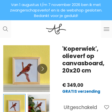
Van 1 augustus t/m 7 november 2026 ben ik met
Ga
zwangerschapsverlof en is de webshop gesloten.
direct
Bedankt voor je geduld!
naar
de
hoofdinhoud
'Koperwiek',
olieverf op
canvasboard,
20x20 cm
€ 349,00
GRATIS verzending
Uitgeschakeld