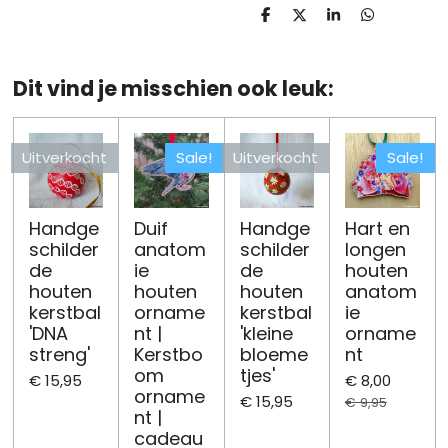
D
D
S
D
e
e
h
e
l
e
a
l
e
l
r
e
n
e
n
Dit vind je misschien ook leuk:
Uitverkocht
Sale!
Uitverkocht
Sale!
Handge
Duif
Handge
Hart en
schilder
anatom
schilder
longen
de
ie
de
houten
houten
houten
houten
anatom
kerstbal
orname
kerstbal
ie
'DNA
nt |
'kleine
orname
streng'
Kerstbo
bloeme
nt
om
tjes'
€ 15,95
€ 8,00
orname
€ 15,95
€ 9,95
nt |
cadeau