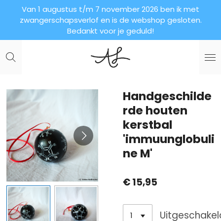
Van 1 augustus t/m 7 november 2026 ben ik met
Ga
zwangerschapsverlof en is de webshop gesloten.
direct
Bedankt voor je geduld!
naar
de
hoofdinhoud
Handgeschilde
rde houten
kerstbal
'immuunglobuli
ne M'
€ 15,95
Uitgeschakel