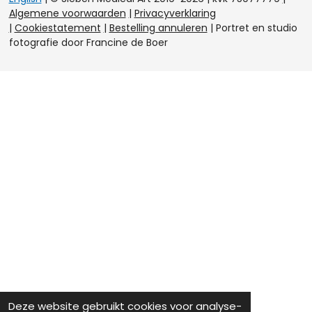
t
t
e
k
Algemene voorwaarden
|
Privacyverklaring
e
a
b
e
|
Cookiestatement
|
Bestelling annuleren
|
Portret en studio
r
g
o
d
e
r
o
I
fotografie door Francine de Boer
s
a
k
n
t
m
Deze website gebruikt cookies voor analyse-