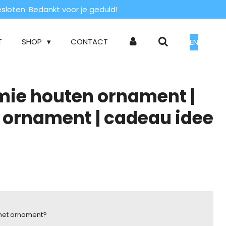
loten. Bedankt voor je geduld!
T
SHOP
CONTACT
EN
mie houten ornament |
ornament | cadeau idee
 het ornament?