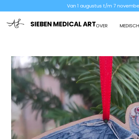
Van 1 augustus t/m 7 november
Ga
direct
naar
SIEBEN MEDICAL ART
OVER
MEDISCHE
de
hoofdinhoud