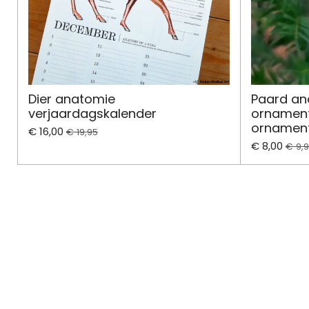
Dier anatomie
Paard an
verjaardagskalender
ornament
ornament
€ 16,00
€ 19,95
€ 8,00
€ 9,