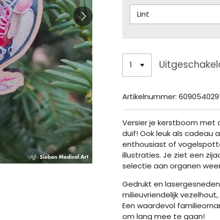
Uitgeschakel
Artikelnummer:
609054029
Versier je kerstboom met
duif! Ook leuk als cadeau 
enthousiast of vogelspotte
illustraties. Je ziet een z
selectie aan organen wee
Gedrukt en lasergesneden
milieuvriendelijk vezelhout, 
Een waardevol familieorna
om lang mee te gaan!