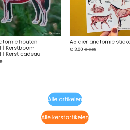
atomie houten
A5 dier anatomie sticke
 | Kerstboom
€ 3,00
€ 3,95
 | Kerst cadeau
95
Alle artikelen
Alle kerstartikelen