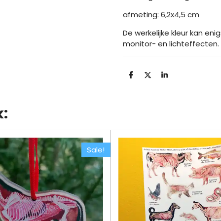
afmeting: 6,2x4,5 cm
De werkelijke kleur kan en
monitor- en lichteffecten.
D
D
S
e
e
h
l
e
a
e
l
r
n
e
k:
Sale!