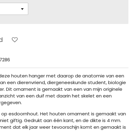
d
7286
 deze houten hanger met daarop de anatomie van een
aan een dierenvriend, diergeneeskunde student, biologie
r. Dit ornament is gemaakt van een van mijn originele
ijaanzicht van een duif met daarin het skelet en een
rgegeven.
 op esdoornhout. H
et houten ornament is gemaakt van
niet giftig.
Gedrukt aan één kant, en de dikte is 4 mm.
ment dat elk jaar weer tevoorschijn komt en gemaakt is