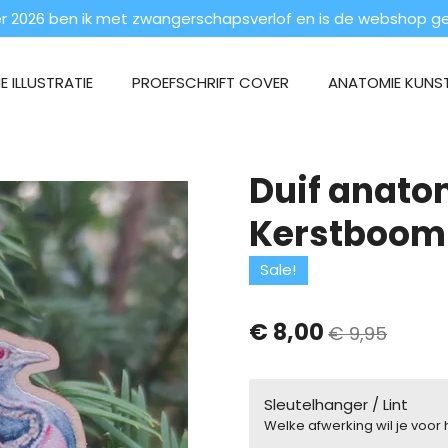
 2026 ben ik met zwangerschapsverlof en is de webshop ges
 ILLUSTRATIE
PROEFSCHRIFT COVER
ANATOMIE KUNS
Duif anato
Kerstboom 
Sale!
€ 8,00
€ 9,95
Sleutelhanger / Lint
Welke afwerking wil je voor