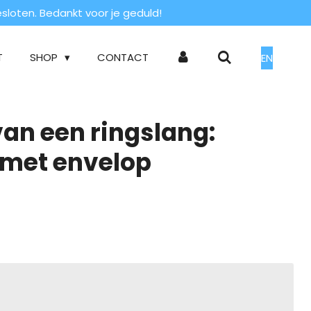
loten. Bedankt voor je geduld!
T
SHOP
CONTACT
EN
an een ringslang:
met envelop