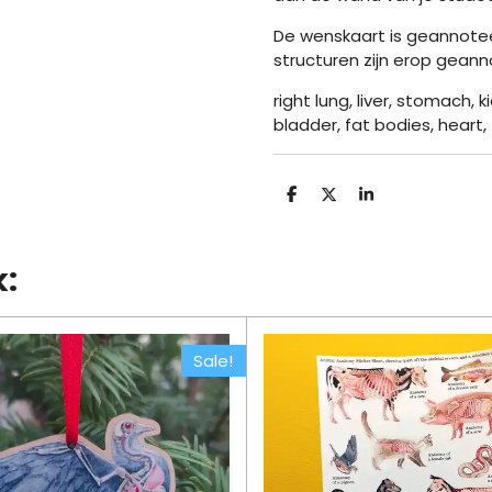
De wenskaart is geannotee
structuren zijn erop geann
right lung, liver, stomach, k
bladder, fat bodies, heart
D
D
S
e
e
h
l
e
a
e
l
r
n
e
k:
Sale!