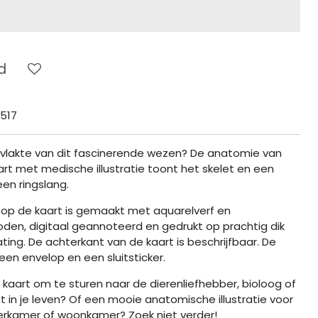
d
517
rvlakte van dit fascinerende wezen? De anatomie van
rt met medische illustratie toont het skelet en een
en ringslang.
e op de kaart is gemaakt met aquarelverf en
oden, digitaal geannoteerd en gedrukt op prachtig dik
ng. De achterkant van de kaart is beschrijfbaar. De
en envelop en een sluitsticker.
 kaart om te sturen naar de dierenliefhebber, bioloog of
in je leven? Of een mooie anatomische illustratie voor
erkamer of woonkamer? Zoek niet verder!