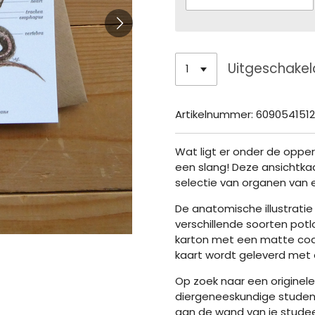
Uitgeschakel
Artikelnummer:
6090541512
Wat ligt er onder de oppe
een slang! Deze ansichtkaa
selectie van organen van e
De anatomische illustrati
verschillende soorten potl
karton met een matte coati
kaart wordt geleverd met e
Op zoek naar een originele
diergeneeskundige student 
aan de wand van je stude