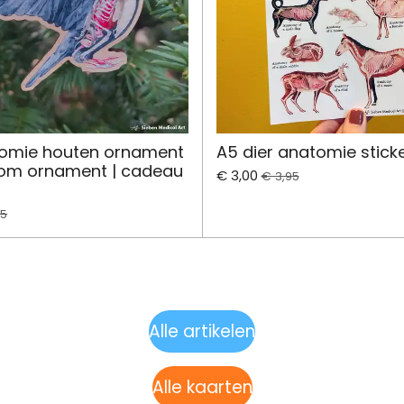
tomie houten ornament
A5 dier anatomie sticke
oom ornament | cadeau
€ 3,00
€ 3,95
95
Alle artikelen
Alle kaarten