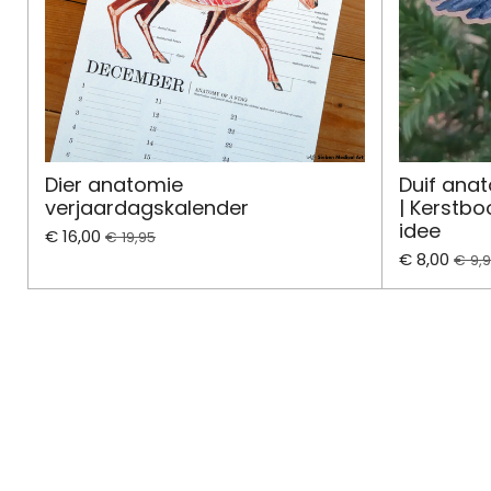
Dier anatomie
Duif ana
verjaardagskalender
| Kerstb
idee
€ 16,00
€ 19,95
€ 8,00
€ 9,