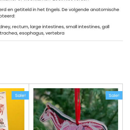
rd en getiteld in het Engels. De volgende anatomische
oteerd:
idney, rectum, large intestines, small intestines, gall
, trachea, esophagus, vertebra
Sale!
Sale!