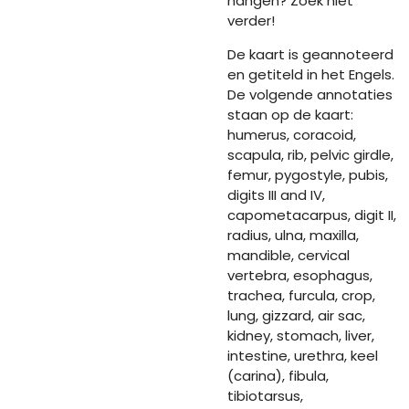
hangen? Zoek niet
verder!
De kaart is geannoteerd
en getiteld in het Engels.
De volgende annotaties
staan op de kaart:
humerus, coracoid,
scapula, rib, pelvic girdle,
femur, pygostyle, pubis,
digits III and IV,
capometacarpus, digit II,
radius, ulna, maxilla,
mandible, cervical
vertebra, esophagus,
trachea, furcula, crop,
lung, gizzard, air sac,
kidney, stomach, liver,
intestine, urethra, keel
(carina), fibula,
tibiotarsus,