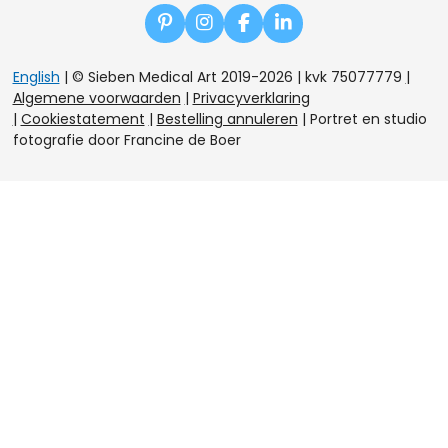
P
I
F
L
i
n
a
i
n
s
c
n
English
| © Sieben Medical Art 2019-2026 | kvk 75077779
|
t
t
e
k
Algemene voorwaarden
|
Privacyverklaring
e
a
b
e
|
Cookiestatement
|
Bestelling annuleren
|
Portret en studio
r
g
o
d
e
r
o
I
fotografie door Francine de Boer
s
a
k
n
t
m