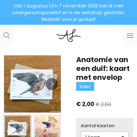
Van 1 augustus t/m 7 november 2026 ben ik met
Ga
zwangerschapsverlof en is de webshop gesloten.
direct
Bedankt voor je geduld!
naar
de
hoofdinhoud
Anatomie van
een duif: kaart
met envelop
Sale!
€ 2,00
€ 2,50
Aantal kaarten