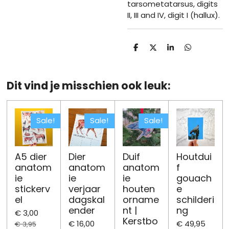
tarsometatarsus, digits
II, III and IV, digit I (hallux).
D
D
S
D
e
e
h
e
l
e
a
l
e
l
r
e
n
e
n
Dit vind je misschien ook leuk:
Sale!
Sale!
Sale!
A5 dier
Dier
Duif
Houtdui
anatom
anatom
anatom
f
ie
ie
ie
gouach
stickerv
verjaar
houten
e
el
dagskal
orname
schilderi
ender
nt |
ng
€ 3,00
Kerstbo
€ 16,00
€ 49,95
€ 3,95