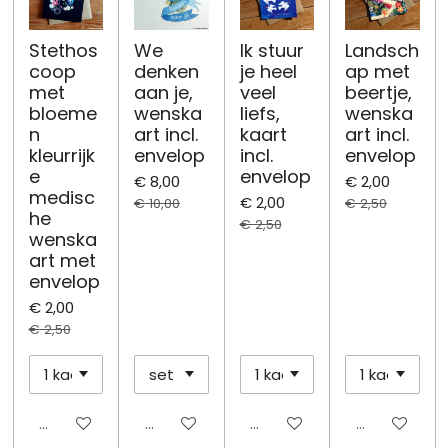
Stethos
We
Ik stuur
Landsch
coop
denken
je heel
ap met
met
aan je,
veel
beertje,
bloeme
wenska
liefs,
wenska
n
art incl.
kaart
art incl.
kleurrijk
envelop
incl.
envelop
e
envelop
€ 8,00
€ 2,00
medisc
€ 2,00
€ 10,00
€ 2,50
he
€ 2,50
wenska
art met
envelop
€ 2,00
€ 2,50
Uitgeschakeld
Uitgeschakeld
Uitgeschakeld
Uitgeschake