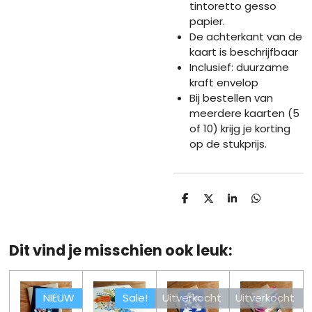
tintoretto gesso
papier.
De achterkant van de
kaart is beschrijfbaar
Inclusief: duurzame
kraft envelop
Bij bestellen van
meerdere kaarten (5
of 10) krijg je korting
op de stukprijs.
D
D
S
D
e
e
h
e
l
e
a
l
e
l
r
e
n
e
n
Dit vind je misschien ook leuk:
NIEUW
Sale!
Uitverkocht
Uitverkocht