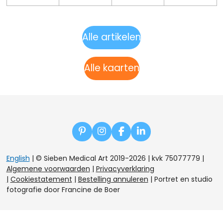
Alle artikelen
Alle kaarten
P
I
F
L
i
n
a
i
n
s
c
n
English
| © Sieben Medical Art 2019-2026 | kvk 75077779
|
t
t
e
k
Algemene voorwaarden
|
Privacyverklaring
e
a
b
e
|
Cookiestatement
|
Bestelling annuleren
|
Portret en studio
r
g
o
d
e
r
o
I
fotografie door Francine de Boer
s
a
k
n
t
m