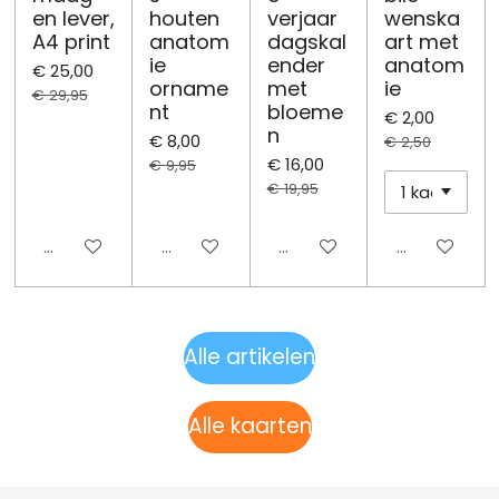
en lever,
houten
verjaar
wenska
A4 print
anatom
dagskal
art met
ie
ender
anatom
€ 25,00
orname
met
ie
€ 29,95
nt
bloeme
€ 2,00
n
€ 8,00
€ 2,50
€ 16,00
€ 9,95
€ 19,95
Uitgeschakeld
Uitgeschakeld
Uitgeschakeld
Uitgeschake
Alle artikelen
Alle kaarten