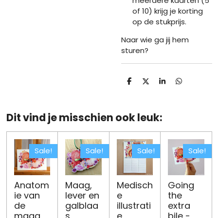
meerdere kaarten (5
of 10) krijg je korting
op de stukprijs.
Naar wie ga jij hem
sturen?
D
D
S
D
e
e
h
e
l
e
a
l
e
l
r
e
n
e
n
Dit vind je misschien ook leuk:
Sale!
Sale!
Sale!
Sale!
Anatom
Maag,
Medisch
Going
ie van
lever en
e
the
de
galblaa
illustrati
extra
maag
s
e
bile -