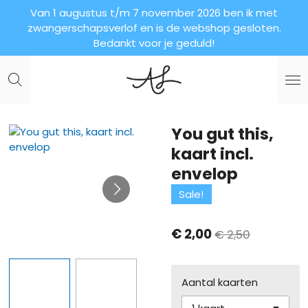
Van 1 augustus t/m 7 november 2026 ben ik met
Ga
zwangerschapsverlof en is de webshop gesloten.
direct
Bedankt voor je geduld!
naar
de
hoofdinhoud
You gut this,
kaart incl.
envelop
Sale!
€ 2,00
€ 2,50
Aantal kaarten