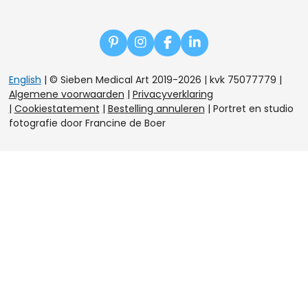
P
I
F
L
i
n
a
i
n
s
c
n
English
| © Sieben Medical Art 2019-2026 | kvk 75077779
|
t
t
e
k
Algemene voorwaarden
|
Privacyverklaring
e
a
b
e
|
Cookiestatement
|
Bestelling annuleren
|
Portret en studio
r
g
o
d
e
r
o
I
fotografie door Francine de Boer
s
a
k
n
t
m