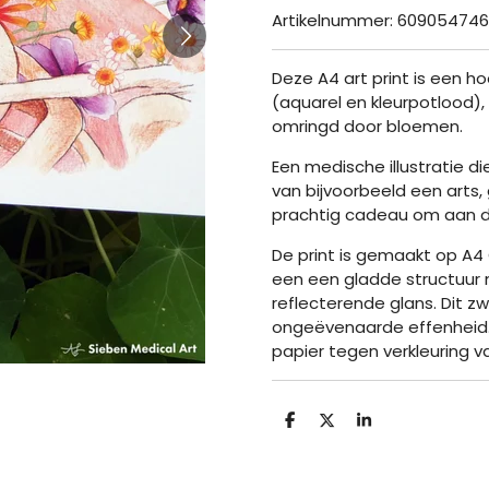
Artikelnummer:
609054746
Deze A4 art print is een 
(aquarel en kleurpotlood),
omringd door bloemen.
Een medische illustratie d
van bijvoorbeeld een arts,
prachtig cadeau om aan die
De print is gemaakt op A4
een een gladde structuur 
reflecterende glans. Dit z
ongeëvenaarde effenheid. 
papier tegen verkleuring va
D
D
S
e
e
h
l
e
a
e
l
r