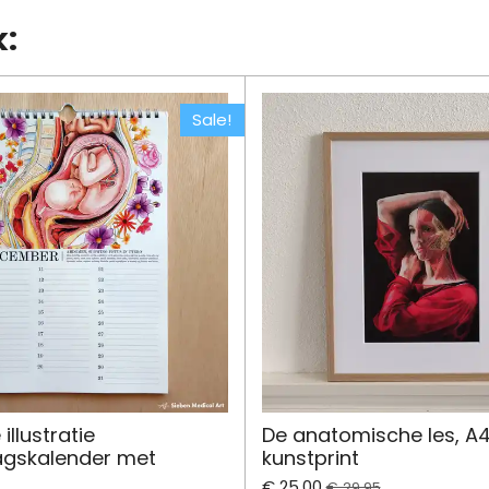
n
e
k:
Sale!
illustratie
De anatomische les, A
agskalender met
kunstprint
€ 25,00
€ 29,95