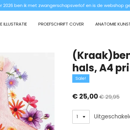
 2026 ben ik met zwangerschapsverlof en is de webshop ges
 ILLUSTRATIE
PROEFSCHRIFT COVER
ANATOMIE KUNS
(Kraak)ben
hals, A4 pr
Sale!
€ 25,00
€ 29,95
Uitgeschakel