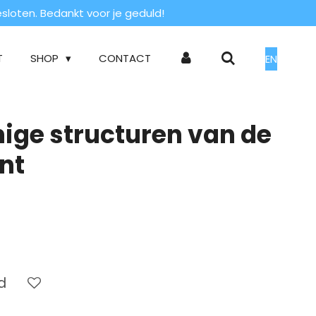
loten. Bedankt voor je geduld!
T
SHOP
CONTACT
EN
ige structuren van de
int
d