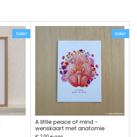
Sale!
Sale!
4
A little peace of mind -
wenskaart met anatomie
€ 2,00
€ 2,50