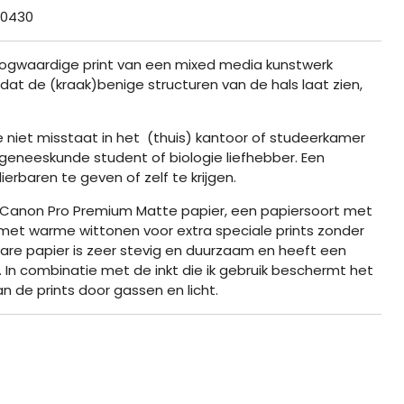
0430
hoogwaardige print van een mixed media kunstwerk
 dat de (kraak)benige structuren van de hals laat zien,
ie niet misstaat in het (thuis) kantoor of studeerkamer
 geneeskunde student of biologie liefhebber. Een
rbaren te geven of zelf te krijgen.
 Canon Pro Pr
emium Matte papier, een papiersoort met
met warme wittonen voor extra speciale prints zonder
ware papier is zeer stevig en duurzaam en heeft een
In combinatie met de inkt die ik gebruik beschermt het
n de prints door gassen en licht.