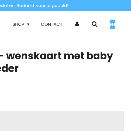
loten. Bedankt voor je geduld!
T
SHOP
CONTACT
EN
 - wenskaart met baby
eder