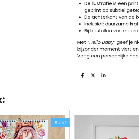
De llustratie is een pr
geprint op subtiel gete
De achterkant van de ka
Inclusief: duurzame kra
Bij bestellen van meerder
Met
“Hello Baby”
geef je ni
bijzonder moment viert en
Voeg een persoonlijke noo
D
D
S
e
e
h
l
e
a
e
l
r
n
e
k:
Sale!