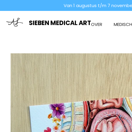
Van 1 augustus t/m 7 november
Ga
direct
naar
SIEBEN MEDICAL ART
OVER
MEDISCHE
de
hoofdinhoud