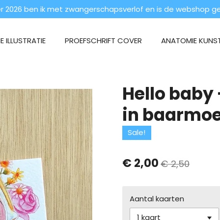
 2026 ben ik met zwangerschapsverlof en is de webshop ges
 ILLUSTRATIE
PROEFSCHRIFT COVER
ANATOMIE KUNS
Hello baby
in baarmo
Sale!
€ 2,00
€ 2,50
Aantal kaarten