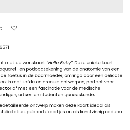
d
6571
ent met de wenskaart
“Hello Baby”
. Deze unieke kaart
 aquarel- en potloodtekening van de anatomie van een
 de foetus in de baarmoeder, omringd door een delicate
rk is met liefde en precisie ontworpen, perfect voor
ector of met een fascinatie voor de medische
kundigen, artsen en studenten geneeskunde.
 gedetailleerde ontwerp maken deze kaart ideaal als
elicitaties, geboortekaartjes en als kunstzinnig cadeau