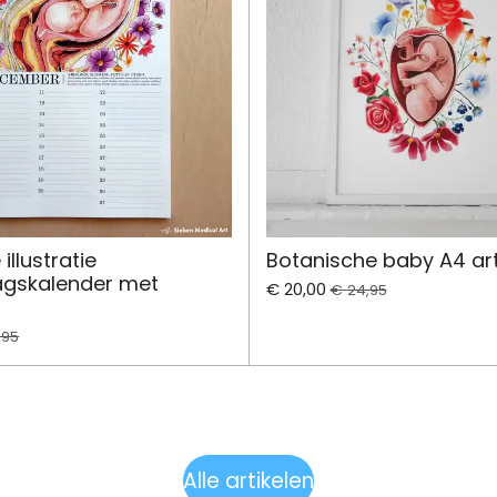
illustratie
Botanische baby A4 art
agskalender met
€ 20,00
€ 24,95
,95
Alle artikelen