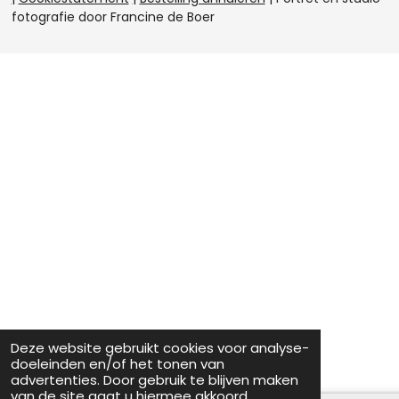
e
r
o
I
fotografie door Francine de Boer
s
a
k
n
t
m
Deze website gebruikt cookies voor analyse-
doeleinden en/of het tonen van
advertenties. Door gebruik te blijven maken
van de site gaat u hiermee akkoord.