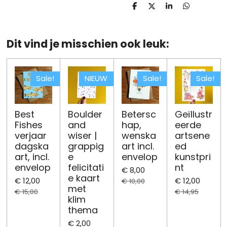
D
D
S
D
e
e
h
e
l
e
a
l
e
l
r
e
n
e
n
Dit vind je misschien ook leuk:
Sale!
NIEUW
Sale!
Sale!
Best
Boulder
Betersc
Geïllustr
Fishes
and
hap,
eerde
verjaar
wiser |
wenska
artsene
dagska
grappig
art incl.
ed
art, incl.
e
envelop
kunstpri
envelop
felicitati
nt
€ 8,00
e kaart
€ 12,00
€ 12,00
€ 10,00
met
€ 15,00
€ 14,95
klim
thema
€ 2,00