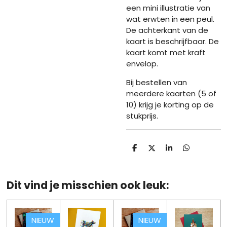
een mini illustratie van
wat erwten in een peul.
De achterkant van de
kaart is beschrijfbaar. De
kaart komt met kraft
envelop.
Bij bestellen van
meerdere kaarten (5 of
10) krijg je korting op de
stukprijs.
D
D
S
D
e
e
h
e
l
e
a
l
e
l
r
e
n
e
n
Dit vind je misschien ook leuk:
NIEUW
NIEUW