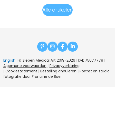
Alle artikelen
P
I
F
L
i
n
a
i
n
s
c
n
English
| © Sieben Medical Art 2019-2026 | kvk 75077779
|
t
t
e
k
Algemene voorwaarden
|
Privacyverklaring
e
a
b
e
|
Cookiestatement
|
Bestelling annuleren
|
Portret en studio
r
g
o
d
e
r
o
I
fotografie door Francine de Boer
s
a
k
n
t
m