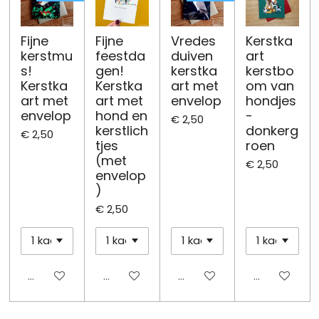
Fijne
Fijne
Vredes
Kerstka
kerstmu
feestda
duiven
art
s!
gen!
kerstka
kerstbo
Kerstka
Kerstka
art met
om van
art met
art met
envelop
hondjes
envelop
hond en
-
€ 2,50
kerstlich
donkerg
€ 2,50
tjes
roen
(met
€ 2,50
envelop
)
€ 2,50
Uitgeschakeld
Uitgeschakeld
Uitgeschakeld
Uitgeschake