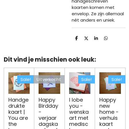
handgeschreven
kaarten komen met
envelop. Ze zijn allemaal
nét anders en uniek.
D
D
S
D
e
e
h
e
l
e
a
l
e
l
r
e
n
e
n
Dit vind je misschien ook leuk:
Sale!
Uitverkocht
Sale!
Sale!
Handge
Happy
I lobe
Happy
drukte
Birdday
you -
new
kaart |
-
wenska
home -
You are
verjaar
art met
verhuis
the
dagska
medisc
kaart