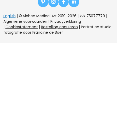
P
I
F
L
i
n
a
i
n
s
c
n
English
| © Sieben Medical Art 2019-2026 | kvk 75077779
|
t
t
e
k
Algemene voorwaarden
|
Privacyverklaring
e
a
b
e
|
Cookiestatement
|
Bestelling annuleren
|
Portret en studio
r
g
o
d
e
r
o
I
fotografie door Francine de Boer
s
a
k
n
t
m