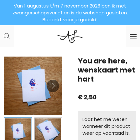
Van 1 augustus t/m 7 november 2026 ben ik met
Ga
zwangerschapsverlof en is de webshop gesloten.
direct
Bedankt voor je geduld!
naar
de
hoofdinhoud
You are here,
wenskaart met
hart
€ 2,50
Laat het me weten
wanneer dit product
weer op voorraad is.