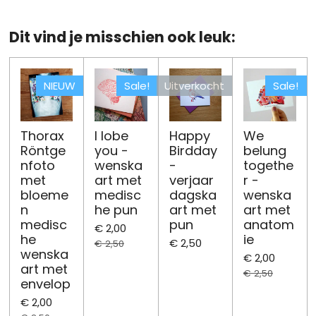
l
e
a
l
e
l
r
e
n
e
n
Dit vind je misschien ook leuk:
NIEUW
Sale!
Uitverkocht
Sale!
Thorax
I lobe
Happy
We
Röntge
you -
Birdday
belung
nfoto
wenska
-
togethe
met
art met
verjaar
r -
bloeme
medisc
dagska
wenska
n
he pun
art met
art met
medisc
pun
anatom
€ 2,00
he
ie
€ 2,50
€ 2,50
wenska
€ 2,00
art met
€ 2,50
envelop
€ 2,00