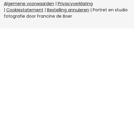
Algemene voorwaarden
|
Privacyverklaring
e
a
b
e
|
Cookiestatement
|
Bestelling annuleren
|
Portret en studio
r
g
o
d
e
r
o
I
fotografie door Francine de Boer
s
a
k
n
t
m