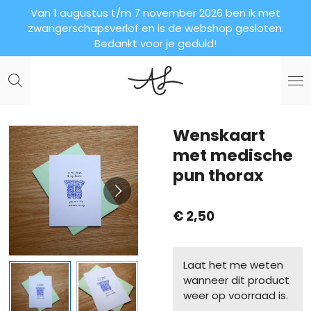
Van 1 augustus t/m 7 november 2026 ben ik met
Ga
zwangerschapsverlof en is de webshop gesloten.
direct
Bedankt voor je geduld!
naar
de
hoofdinhoud
Wenskaart
met medische
pun thorax
€ 2,50
Laat het me weten
wanneer dit product
weer op voorraad is.