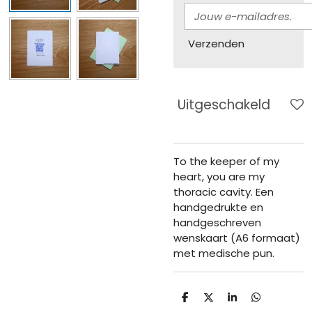
Verzenden
Uitgeschakeld
To the keeper of my
heart, you are my
thoracic cavity. Een
handgedrukte en
handgeschreven
wenskaart (A6 formaat)
met medische pun.
D
D
S
D
e
e
h
e