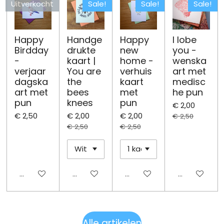
Uitverkocht
Sale!
Sale!
Sale!
Happy
Handge
Happy
I lobe
Birdday
drukte
new
you -
-
kaart |
home -
wenska
verjaar
You are
verhuis
art met
dagska
the
kaart
medisc
art met
bees
met
he pun
pun
knees
pun
€ 2,00
€ 2,50
€ 2,00
€ 2,00
€ 2,50
€ 2,50
€ 2,50
Uitgeschakeld
Uitgeschakeld
Uitgeschakeld
Uitgeschake
Alle artikelen