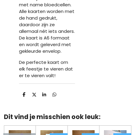
met name bloedcellen.
Alle kaarten worden met
de hand gedrukt,
daardoor zijn ze
allemaal nét iets anders.
De kaart is A6 formaat
en wordt geleverd met
gekleurde envelop.
De perfecte kaart om
elk feestje te vieren dat
er te vieren valt!
D
D
S
D
e
e
h
e
l
e
a
l
e
l
r
e
n
e
n
Dit vind je misschien ook leuk: