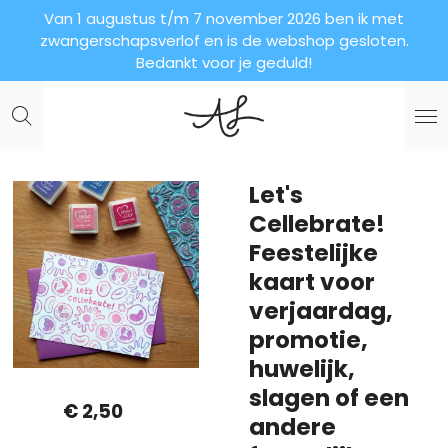
Van 1 augustus t/m 7 november 2026 ben ik met
Ga
zwangerschapsverlof en is de webshop gesloten.
direct
Bedankt voor je geduld!
naar
de
hoofdinhoud
Let's
Cellebrate!
Feestelijke
kaart voor
verjaardag,
promotie,
huwelijk,
slagen of een
€ 2,50
andere