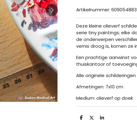
Artikelnummer:
609054883
Deze kleine olieverf schilde
serie tiny paintings; elke da
de onderwerpen verschillen,
vernis droog is, komen ze
Een prachtige aanwinst vo
thuiskantoor of toevoeging
Alle originele schilderinge
Afmetingen: 7x10 cm
Medium: olieverf op doek
D
D
S
e
e
h
l
e
a
e
l
r