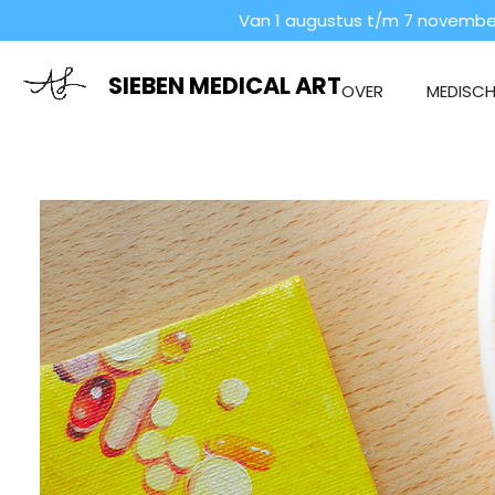
Van 1 augustus t/m 7 november
Ga
direct
naar
SIEBEN MEDICAL ART
OVER
MEDISCHE
de
hoofdinhoud