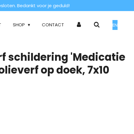
loten. Bedankt voor je geduld!
T
SHOP
CONTACT
EN
rf schildering 'Medicatie
 olieverf op doek, 7x10