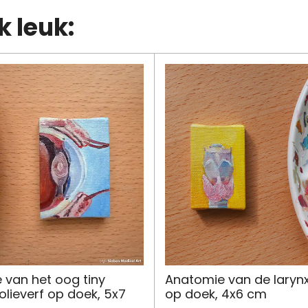
n
e
k leuk:
 van het oog tiny
Anatomie van de larynx,
 olieverf op doek, 5x7
op doek, 4x6 cm