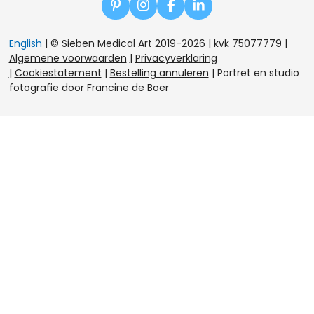
P
I
F
L
i
n
a
i
n
s
c
n
English
| © Sieben Medical Art 2019-2026 | kvk 75077779
|
t
t
e
k
Algemene voorwaarden
|
Privacyverklaring
e
a
b
e
|
Cookiestatement
|
Bestelling annuleren
|
Portret en studio
r
g
o
d
e
r
o
I
fotografie door Francine de Boer
s
a
k
n
t
m