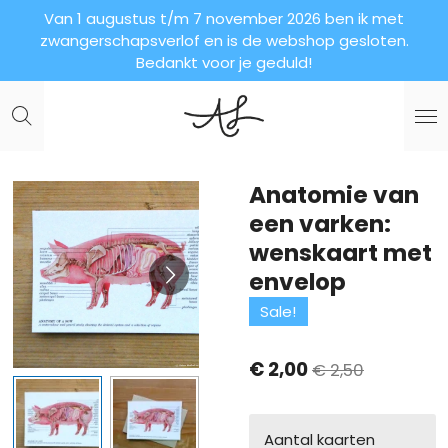
Van 1 augustus t/m 7 november 2026 ben ik met
Ga
zwangerschapsverlof en is de webshop gesloten.
direct
Bedankt voor je geduld!
naar
de
hoofdinhoud
Anatomie van
een varken:
wenskaart met
envelop
Sale!
€ 2,00
€ 2,50
Aantal kaarten